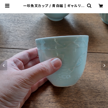
一珍魚文カップ / 青白磁 | ギャルリー
百音(モネ) ｜ 京都 平安神宮