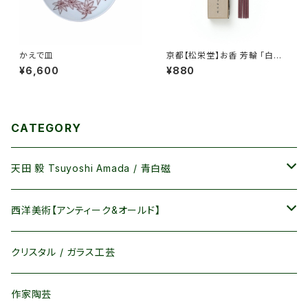
かえで皿
京都【松栄堂】お香 芳輪 「白
川 スティック型」 ２０本入 /
¥6,600
¥880
１番人気！ 定番の香り 部屋焚
き 白檀
CATEGORY
天田 毅 Tsuyoshi Amada / 青白磁
カップ / 湯呑
西洋美術【アンティーク&オールド】
皿 / 鉢 /碗
マイセン / MEISSEN
クリスタル / ガラス工芸
茶器 / 酒器
ロイヤルコペンハーゲン / Royal Copenhagen
作家陶芸