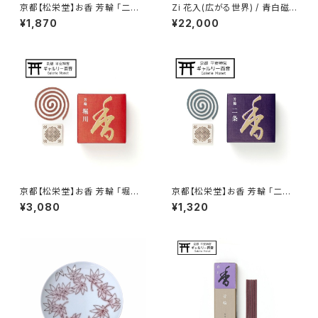
京都【松栄堂】お香 芳輪 「二
Zi 花入(広がる世界) / 青白磁
条 スティック型」 8０本入 /
【送料無料】
¥1,870
¥22,000
定番の香り 部屋焚き 白檀
京都【松栄堂】お香 芳輪 「堀
京都【松栄堂】お香 芳輪 「二
川 渦巻型」 １０枚入 / １番
条 渦巻型」 １０枚入 / 定
¥3,080
¥1,320
人気！ 定番の香り 白檀
番の香り 白檀