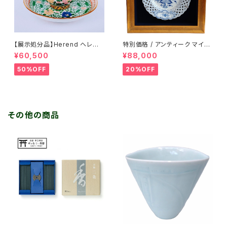
【展示処分品】Herend ヘレンド
特別価格 / アンティーク マイセ
トゥッピーニの薔薇 カップ＆ソ
ン ブルーオニオン透かし皿（額
¥60,500
¥88,000
ーサー ( 展示品SALE )
入り） / 1880年頃
50%OFF
20%OFF
その他の商品