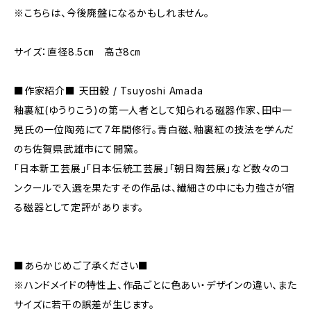
※こちらは、今後廃盤になるかもしれません。
サイズ：直径8.5㎝ 高さ8㎝
■作家紹介■ 天田毅 / Tsuyoshi Amada
釉裏紅(ゆうりこう)の第一人者として知られる磁器作家、田中一
晃氏の一位陶苑にて7年間修行。青白磁、釉裏紅の技法を学んだ
のち佐賀県武雄市にて開窯。
「日本新工芸展」「日本伝統工芸展」「朝日陶芸展」など数々のコ
ンクールで入選を果たすその作品は、繊細さの中にも力強さが宿
る磁器として定評があります。
■あらかじめご了承ください■
※ハンドメイドの特性上、作品ごとに色あい・デザインの違い、また
サイズに若干の誤差が生じます。