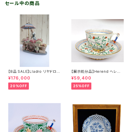
セール中の商品
【B品 SALE】Lladro リヤドロ
【展示処分品】Herend ヘレンド
「公園通りの花屋さん」
中国の鳥 カップ＆ソーサー
¥176,000
¥59,400
20%OFF
25%OFF