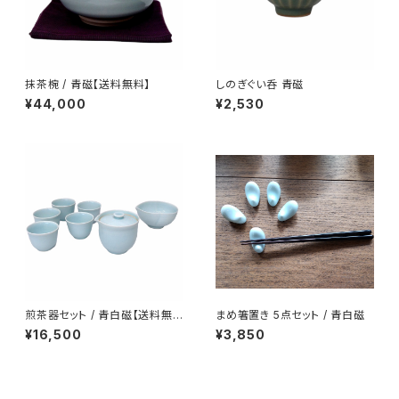
抹茶椀 / 青磁【送料無料】
しのぎぐい呑 青磁
¥44,000
¥2,530
煎茶器セット / 青白磁【送料無
まめ箸置き 5点セット / 青白磁
料】
¥16,500
¥3,850