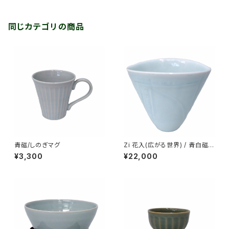
同じカテゴリの商品
青磁/しのぎマグ
Zi 花入(広がる世界) / 青白磁
【送料無料】
¥3,300
¥22,000