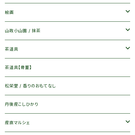
その他
ウェッジウッド / WedgWood
絵画
ヘレンド / Herend
物故作家 / 廃盤品
山政小山園 / 抹茶
リヤドロ / Lladro
現存作家
抹茶 / 茶葉
茶道具
キリンビアマグコレクション
インテリアアート
菓子 / 飲料
茶碗
茶道具【骨董】
懐紙
松栄堂 / 香りのおもてなし
竹製品
丹後産こしひかり
茶道具その他
産直マルシェ