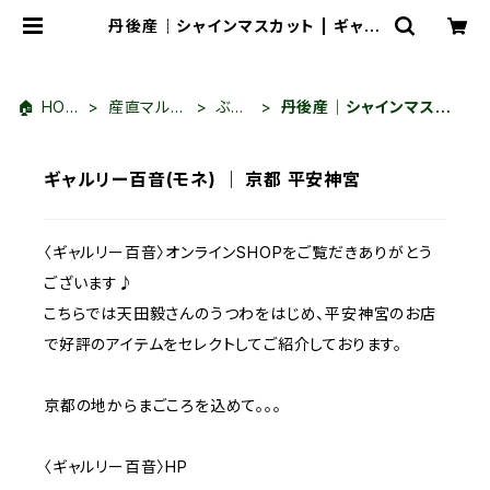
丹後産｜シャインマスカット | ギャル
リー百音(モネ) ｜ 京都 平安神宮
🏠 HOM
産直マルシ
ぶど
丹後産｜シャインマスカ
E
ェ
う
ット
ギャルリー百音(モネ) ｜ 京都 平安神宮
〈ギャルリー百音〉オンラインSHOPをご覧だきありがとう
ございます♪
こちらでは天田毅さんのうつわをはじめ、平安神宮のお店
で好評のアイテムをセレクトしてご紹介しております。
京都の地からまごころを込めて。。。
〈ギャルリー百音〉HP