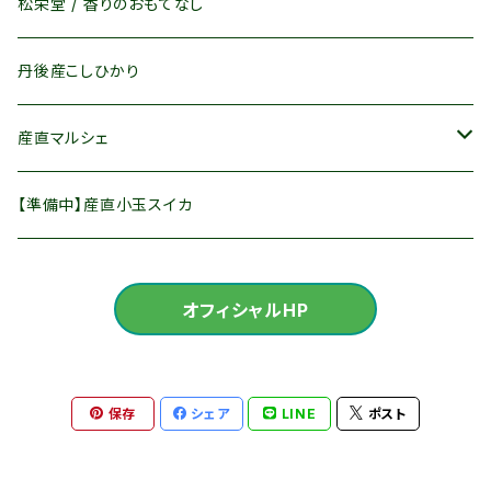
懐紙
松栄堂 / 香りのおもてなし
竹製品
丹後産こしひかり
茶道具その他
産直マルシェ
富有柿
【準備中】産直小玉スイカ
丹後産梨
オフィシャルHP
新興梨Ｌサイズ
丹後産小玉すいか
晩三吉Ｌサイズ
Sサイズ
ぶどう
保存
シェア
LINE
ポスト
Mサイズ
丹後産｜シャインマスカット