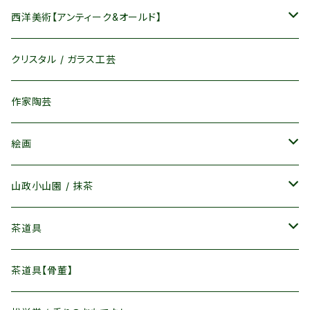
カップ / 湯呑
西洋美術【アンティーク&オールド】
皿 / 鉢 /碗
マイセン / MEISSEN
クリスタル / ガラス工芸
茶器 / 酒器
ロイヤルコペンハーゲン / Royal Copenhagen
作家陶芸
その他
ウェッジウッド / WedgWood
絵画
ヘレンド / Herend
物故作家 / 廃盤品
山政小山園 / 抹茶
リヤドロ / Lladro
現存作家
抹茶 / 茶葉
茶道具
キリンビアマグコレクション
インテリアアート
菓子 / 飲料
茶碗
茶道具【骨董】