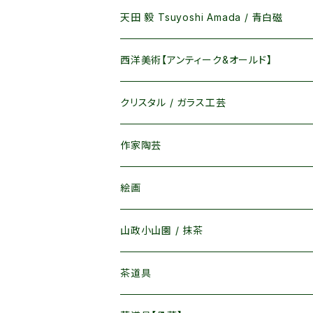
天田 毅 Tsuyoshi Amada / 青白磁
カップ / 湯呑
西洋美術【アンティーク&オールド】
皿 / 鉢 /碗
マイセン / MEISSEN
クリスタル / ガラス工芸
茶器 / 酒器
ロイヤルコペンハーゲン / Royal Copenh
作家陶芸
その他
ウェッジウッド / WedgWood
絵画
ヘレンド / Herend
物故作家 / 廃盤品
山政小山園 / 抹茶
リヤドロ / Lladro
現存作家
抹茶 / 茶葉
茶道具