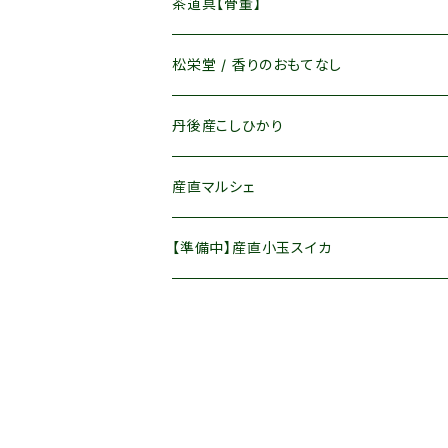
キリンビアマグコレクション
インテリアアート
菓子 / 飲料
茶碗
茶道具【骨董】
懐紙
松栄堂 / 香りのおもてなし
竹製品
丹後産こしひかり
茶道具その他
産直マルシェ
富有柿
【準備中】産直小玉スイカ
丹後産梨
新興梨Ｌサイズ
丹後産小玉すいか
晩三吉Ｌサイズ
Sサイズ
ぶどう