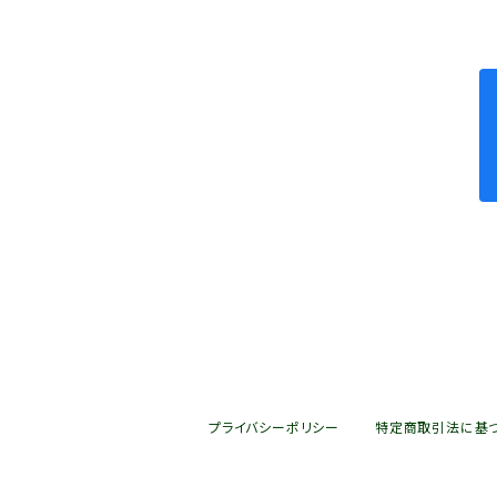
Mサイズ
丹後産｜シャインマスカット
Lサイズ
丹後産｜ゴルビー
丹後産｜ピオーネ
京都山科勸修寺｜シャインマスカット
京都山科勸修寺｜ピオーネ
プライバシーポリシー
特定商取引法に基